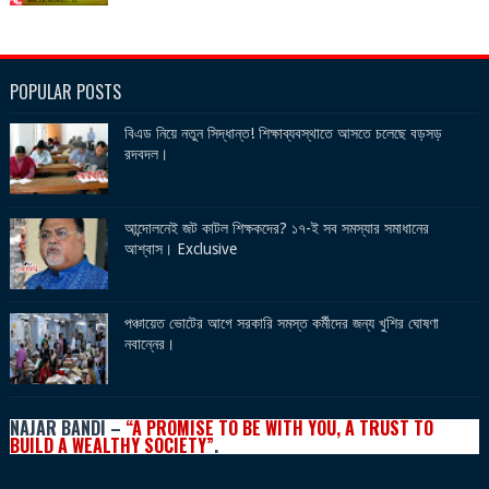
POPULAR POSTS
বিএড নিয়ে নতুন সিদ্ধান্ত! শিক্ষাব্যবস্থাতে আসতে চলেছে বড়সড়
রদবদল।
আন্দোলনেই জট কাটল শিক্ষকদের? ১৭-ই সব সমস্যার সমাধানের
আশ্বাস। Exclusive
পঞ্চায়েত ভোটের আগে সরকারি সমস্ত কর্মীদের জন্য খুশির ঘোষণা
নবান্নের।
NAJAR
BANDI
–
“A PROMISE TO BE WITH YOU, A TRUST TO
BUILD A WEALTHY SOCIETY”
.