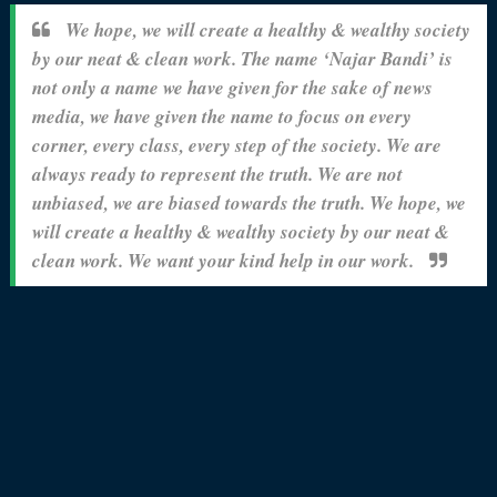
We hope, we will create a healthy & wealthy society
by our neat & clean work. The
name ‘Najar
Bandi’ is
not only a name we have given for the sake of news
media, we have given the name to focus on every
corner, every class, every step of the society. We are
always ready to represent the truth. We are not
unbiased, we are biased towards the truth. We hope, we
will create a healthy & wealthy society by our neat &
clean work. We want your kind help in our work.